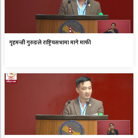
गृहमन्त्री गुरुङले राष्ट्रियसभामा मागे माफी