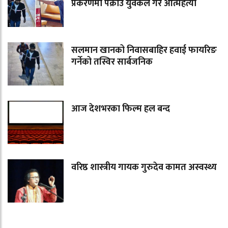
प्रकरणमा पक्राउ युवकले गरे आत्महत्या
सलमान खानको निवासबाहिर हवाई फायरिङ
गर्नेको तस्विर सार्बजनिक
आज देशभरका फिल्म हल बन्द
वरिष्ठ शास्त्रीय गायक गुरुदेव कामत अस्वस्थ्य