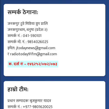
सम्पर्क ठेगाना:
जनकपुर टुडे मिडिया ग्रुप प्रालि
जनकपुरधाम, धनुषा (प्रदेश २)
सम्पर्क नं. : 041-590101
सम्पर्क मो. नं. : 9854026025
इमेल:
jtodaynews@gmail.com
र
radiotoday91fm@gmail.com
क. दर्ता नंः – १४६२५२/०७२/०७३
हाम्रो टीम:
प्रधान सम्पादकः बृजकुमार यादव
सम्पर्क नं. : +977-9801620025