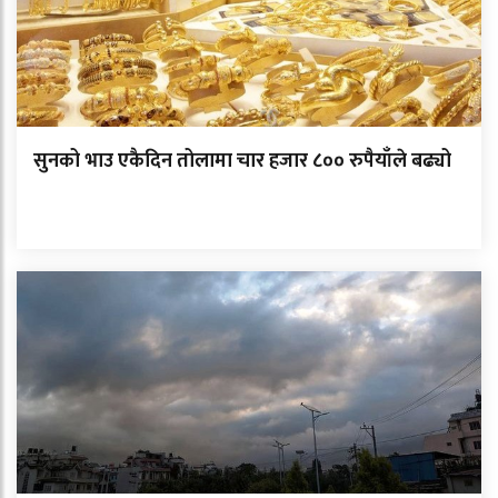
सुनको भाउ एकैदिन तोलामा चार हजार ८०० रुपैयाँले बढ्यो