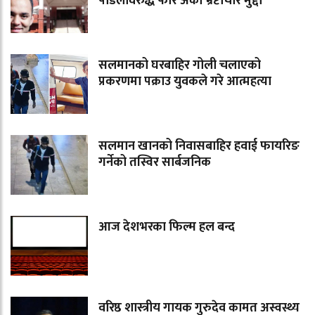
पौडेलविरुद्ध फेरि अर्को भ्रष्टाचार मुद्दा
सलमानको घरबाहिर गोली चलाएको
प्रकरणमा पक्राउ युवकले गरे आत्महत्या
सलमान खानको निवासबाहिर हवाई फायरिङ
गर्नेको तस्विर सार्बजनिक
आज देशभरका फिल्म हल बन्द
वरिष्ठ शास्त्रीय गायक गुरुदेव कामत अस्वस्थ्य