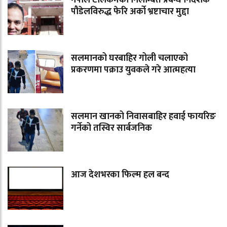
नेपाल टेलिकमका निलम्बित प्रबन्ध निर्देशक
पौडेलविरुद्ध फेरि अर्को भ्रष्टाचार मुद्दा
सलमानको घरबाहिर गोली चलाएको
प्रकरणमा पक्राउ युवकले गरे आत्महत्या
सलमान खानको निवासबाहिर हवाई फायरिङ
गर्नेको तस्विर सार्बजनिक
आज देशभरका फिल्म हल बन्द