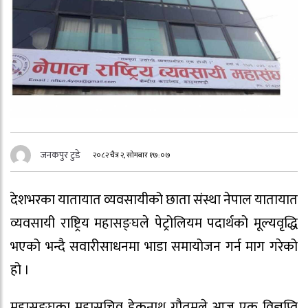
जनकपुर टुडे
२०८२ चैत्र २, सोमबार १७:०७
देशभरका यातायात व्यवसायीको छाता संस्था नेपाल यातायात
व्यवसायी राष्ट्रिय महासङ्घले पेट्रोलियम पदार्थको मूल्यवृद्धि
भएको भन्दै सवारीसाधनमा भाडा समायोजन गर्न माग गरेको
हो ।
महासङ्घका महासचिव डेकनाथ गौतमले आज एक विज्ञप्ति