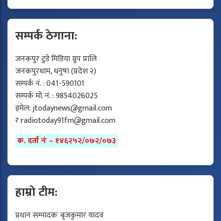
सम्पर्क ठेगाना:
जनकपुर टुडे मिडिया ग्रुप प्रालि
जनकपुरधाम, धनुषा (प्रदेश २)
सम्पर्क नं. : 041-590101
सम्पर्क मो. नं. : 9854026025
इमेल:
jtodaynews@gmail.com
र
radiotoday91fm@gmail.com
क. दर्ता नंः – १४६२५२/०७२/०७३
हाम्रो टीम:
प्रधान सम्पादकः बृजकुमार यादव