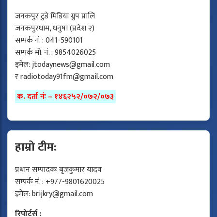
जनकपुर टुडे मिडिया ग्रुप प्रालि
जनकपुरधाम, धनुषा (प्रदेश २)
सम्पर्क नं. : 041-590101
सम्पर्क मो. नं. : 9854026025
इमेल:
jtodaynews@gmail.com
र
radiotoday91fm@gmail.com
क. दर्ता नंः – १४६२५२/०७२/०७३
हाम्रो टीम:
प्रधान सम्पादकः बृजकुमार यादव
सम्पर्क नं. : +977-9801620025
इमेल:
brijkry@gmail.com
रिपोर्टर्स :