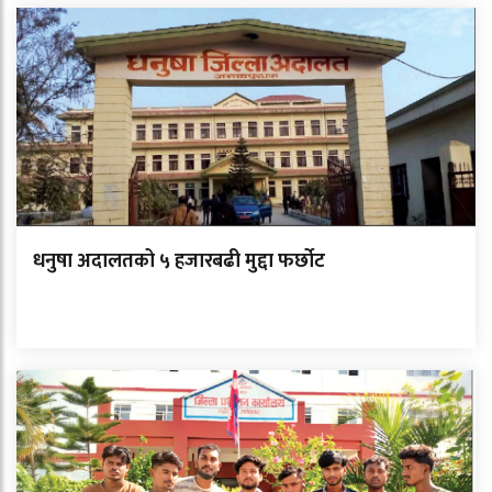
धनुषा अदालतको ५ हजारबढी मुद्दा फर्छोट