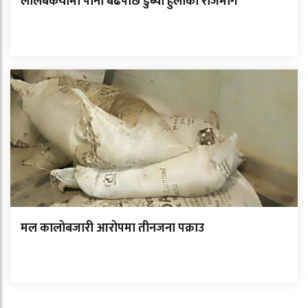
लालबकैयामा पानी बढेपछि डुब्यो हुलाकी राजमार्ग
मल कालोबजारी आरोपमा तीनजना पक्राउ