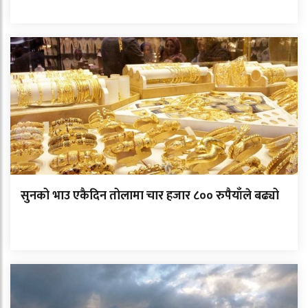
सुनको भाउ एकैदिन तोलामा चार हजार ८०० रुपैयाँले बढ्यो