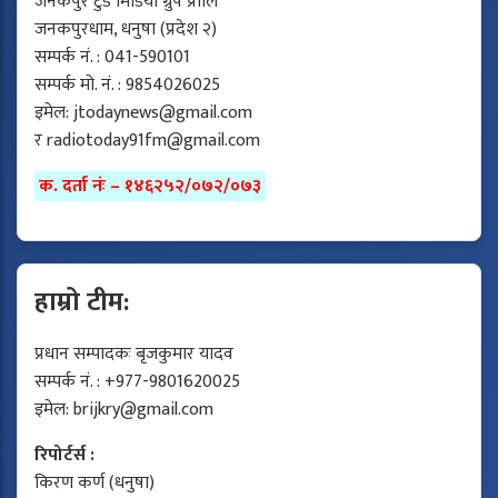
जनकपुर टुडे मिडिया ग्रुप प्रालि
जनकपुरधाम, धनुषा (प्रदेश २)
सम्पर्क नं. : 041-590101
सम्पर्क मो. नं. : 9854026025
इमेल:
jtodaynews@gmail.com
र
radiotoday91fm@gmail.com
क. दर्ता नंः – १४६२५२/०७२/०७३
हाम्रो टीम:
प्रधान सम्पादकः बृजकुमार यादव
सम्पर्क नं. : +977-9801620025
इमेल:
brijkry@gmail.com
रिपोर्टर्स :
किरण कर्ण (धनुषा)