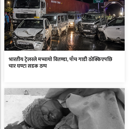
भारतीय ट्रेलरले मच्चायो वितण्डा, पाँच गाडी ठोक्किएपछि
चार घण्टा सडक ठप्प