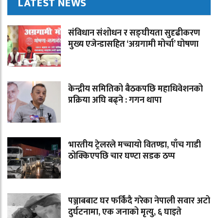
LATEST NEWS
संविधान संशोधन र सङ्घीयता सुदृढीकरण
मुख्य एजेन्डासहित ‘अग्रगामी मोर्चा’ घोषणा
केन्द्रीय समितिको बैठकपछि महाधिवेशनको
प्रक्रिया अघि बढ्ने : गगन थापा
भारतीय ट्रेलरले मच्चायो वितण्डा, पाँच गाडी
ठोक्किएपछि चार घण्टा सडक ठप्प
पञ्जाबबाट घर फर्किंदै गरेका नेपाली सवार अटो
दुर्घटनामा, एक जनाको मृत्यु, ६ घाइते