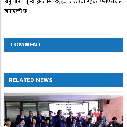
अनुमानित मूल्य ३६ लाख ९६ हजार रुपैयाँ रहेको एसएसबीले
जनाएको छ।
COMMENT
RELATED NEWS