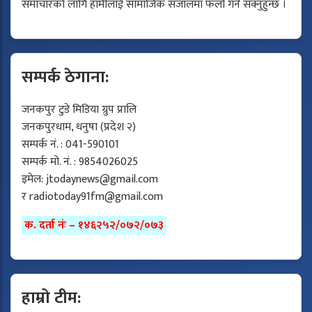
समाचारको लागि हामीलाई सामाजिक संजालमा फलो गर्न सक्नुहुन्छ ।
सम्पर्क ठेगाना:
जनकपुर टुडे मिडिया ग्रुप प्रालि
जनकपुरधाम, धनुषा (प्रदेश २)
सम्पर्क नं. : 041-590101
सम्पर्क मो. नं. : 9854026025
इमेल:
jtodaynews@gmail.com
र
radiotoday91fm@gmail.com
क. दर्ता नंः – १४६२५२/०७२/०७३
हाम्रो टीम: