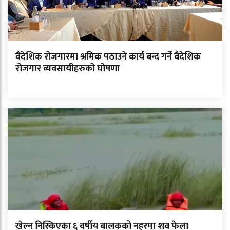
वैदेशिक रोजगारमा श्रमिक पठाउने कार्य बन्द गर्ने वैदेशिक
रोजगार व्यवसायीहरुको घोषणा
खेल्न निस्किएका ६ वर्षीय बालकको नहरमा शव फेला