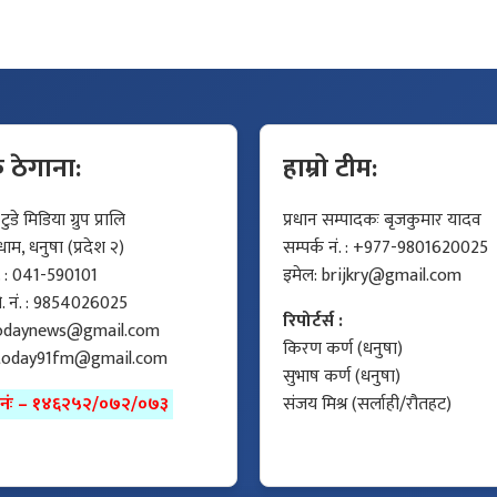
क ठेगाना:
हाम्रो टीम:
डे मिडिया ग्रुप प्रालि
प्रधान सम्पादकः बृजकुमार यादव
म, धनुषा (प्रदेश २)
सम्पर्क नं. : +977-9801620025
ं. : 041-590101
इमेल:
brijkry@gmail.com
मो. नं. : 9854026025
रिपोर्टर्स :
odaynews@gmail.com
किरण कर्ण (धनुषा)
today91fm@gmail.com
सुभाष कर्ण (धनुषा)
ा नंः – १४६२५२/०७२/०७३
संजय मिश्र (सर्लाही/रौतहट)