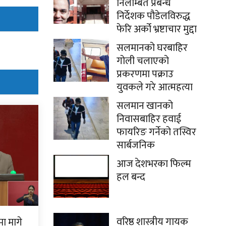
निलम्बित प्रबन्ध
निर्देशक पौडेलविरुद्ध
फेरि अर्को भ्रष्टाचार मुद्दा
सलमानको घरबाहिर
गोली चलाएको
प्रकरणमा पक्राउ
युवकले गरे आत्महत्या
सलमान खानको
निवासबाहिर हवाई
फायरिङ गर्नेको तस्विर
सार्बजनिक
आज देशभरका फिल्म
हल बन्द
वरिष्ठ शास्त्रीय गायक
ामा मागे