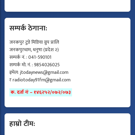
सम्पर्क ठेगाना:
जनकपुर टुडे मिडिया ग्रुप प्रालि
जनकपुरधाम, धनुषा (प्रदेश २)
सम्पर्क नं. : 041-590101
सम्पर्क मो. नं. : 9854026025
इमेल:
jtodaynews@gmail.com
र
radiotoday91fm@gmail.com
क. दर्ता नंः – १४६२५२/०७२/०७३
हाम्रो टीम: