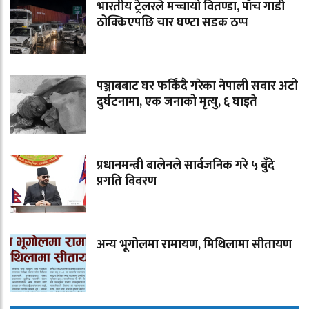
भारतीय ट्रेलरले मच्चायो वितण्डा, पाँच गाडी
ठोक्किएपछि चार घण्टा सडक ठप्प
पञ्जाबबाट घर फर्किंदै गरेका नेपाली सवार अटो
दुर्घटनामा, एक जनाको मृत्यु, ६ घाइते
प्रधानमन्त्री बालेनले सार्वजनिक गरे ५ बुँदे
प्रगति विवरण
अन्य भूगोलमा रामायण, मिथिलामा सीतायण