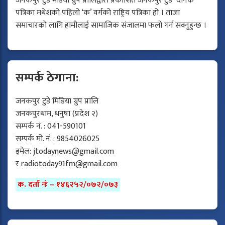
जनकपुर टुडे मेडिया ग्रुप प्रालिद्वारा प्रकाशित जनकपुर टुडे दैनिक
पत्रिका मधेशको पहिलो ‘क’ वर्गको राष्ट्रिय पत्रिका हो । ताजा
समाचारको लागि हामीलाई सामाजिक संजालमा फलो गर्न सक्नुहुन्छ ।
सम्पर्क ठेगाना:
जनकपुर टुडे मिडिया ग्रुप प्रालि
जनकपुरधाम, धनुषा (प्रदेश २)
सम्पर्क नं. : 041-590101
सम्पर्क मो. नं. : 9854026025
इमेल:
jtodaynews@gmail.com
र
radiotoday91fm@gmail.com
क. दर्ता नंः – १४६२५२/०७२/०७३