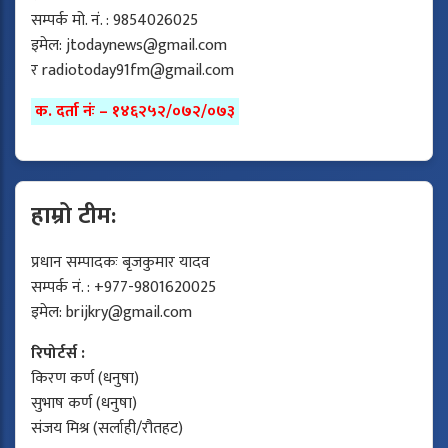
सम्पर्क मो. नं. : 9854026025
इमेल:
jtodaynews@gmail.com
र
radiotoday91fm@gmail.com
क. दर्ता नंः – १४६२५२/०७२/०७३
हाम्रो टीम:
प्रधान सम्पादकः बृजकुमार यादव
सम्पर्क नं. : +977-9801620025
इमेल:
brijkry@gmail.com
रिपोर्टर्स :
किरण कर्ण (धनुषा)
सुभाष कर्ण (धनुषा)
संजय मिश्र (सर्लाही/रौतहट)