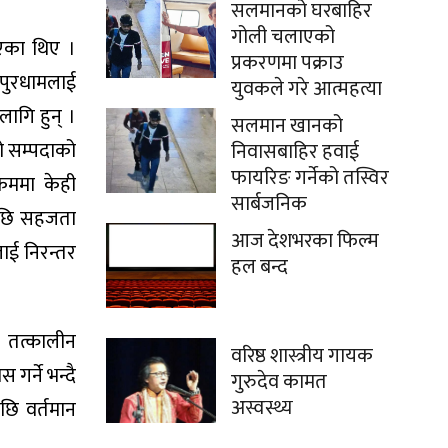
सलमानको घरबाहिर
गोली चलाएको
आएका थिए ।
प्रकरणमा पक्राउ
कपुरधामलाई
युवकले गरे आत्महत्या
ागि हुन् ।
सलमान खानको
को सम्पदाको
निवासबाहिर हवाई
फायरिङ गर्नेको तस्विर
्रममा केही
सार्बजनिक
एपछि सहजता
आज देशभरका फिल्म
ाई निरन्तर
हल बन्द
 तत्कालीन
वरिष्ठ शास्त्रीय गायक
र्ने भन्दै
गुरुदेव कामत
अस्वस्थ्य
छि वर्तमान