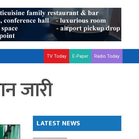
TV Today
E-Paper
Radio Today
ान जारी
LATEST NEWS