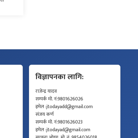
विज्ञापनका लागि:
राजेन्द्र यादव
सम्पर्क मो. नं:9801626026
इमेल :
jtodayadd@gmail.com
संजय कर्ण
सम्पर्क मो. नं:9801626023
इमेल :
jtodayad@gmail.com
सन्जना ओझा, मो. नं: 9854026018