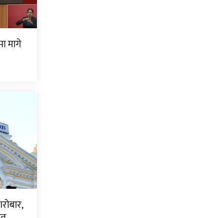
ामा मागे
ारोबार,
धित