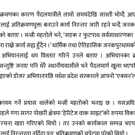
िक्रमणका कारण पैदलयात्रीले लामो समयदेखि सास्ती भोग्दै 
ललाई अतिक्रमणमुक्त बनाउने कार्य निरन्तर जारी रहने भन्दै जन
ेको बताए । मन्त्री महतोले भने, ‘सडक र फुटपाथ सर्वसाधारणका ल
 राख्ने कार्य सह्य हुँदैन ।’ धार्मिक तथा ऐतिहासिक जनकपुरधाम
्दै अभियानलाई थप विस्तार गरिने उनले बताए । अभियानका क
सन्तुष्टि जनाए पनि धेरै स्थानीयवासीले भने पैदलमार्ग खुला भ
ाइएको डोजर अभियानपछि मधेश प्रदेश सरकारले आफ्नो ‘एक्सन’ल
ायम गर्ने प्रयास थालेको मन्त्री महतोको भनाइ छ । यसअघि
गा सागर पोखरी क्षेत्रमा ‘हेरिटेज वाक साइट’को रुपमा विकास ग
को संरचना खडा गरिएको थियो । तर उनको कार्यकाल सम्पन्न भएप
ई निरन्तरता नदिँदा पुनः अतिक्रमणको चपेटमा परेको थियो ।