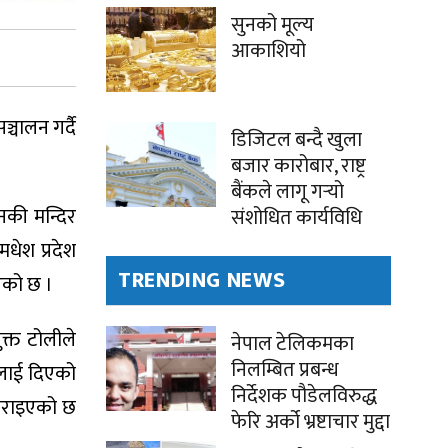
सुनको मूल्य
आकाशियो
चालन गर्दै
डिजिटल बन्दै खुला
बजार कारोबार, राष्ट्र
बैंकले लागू गर्‍यो
नकी मन्दिर
संशोधित कार्यविधि
धेश प्रदेश
TRENDING NEWS
एको छ ।
क्त टोलीले
नेपाल टेलिकमका
निलम्बित प्रबन्ध
ललाई दिएको
निर्देशक पौडेलविरुद्ध
 गराइएको छ
फेरि अर्को भ्रष्टाचार मुद्दा