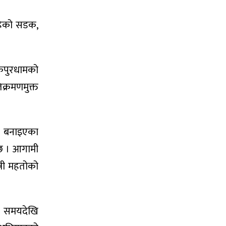
रहेको सडक,
नकपुरधामको
क्रमणमुक्त
मा बनाइएका
 छ । आगामी
त्री महतोको
मो समयदेखि