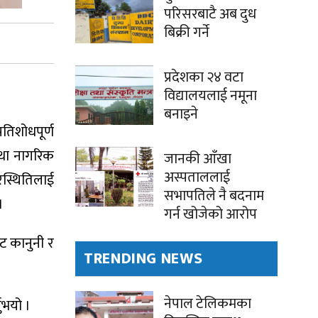
परिसरबाटै अब दुध
बिक्री गर्ने
प्रदेशका २४ वटा
विद्यालयलाई नमूना
बनाइने
तिशोधपूर्ण
तथा नागरिक
जानकी आँखा
अस्पताललाई
िस्थितिलाई
सभापतिले नै बदनाम
।
गर्न खोजेको आरोप
ाट कानुनी र
TRENDING NEWS
नेपाल टेलिकमका
ुभयो ।