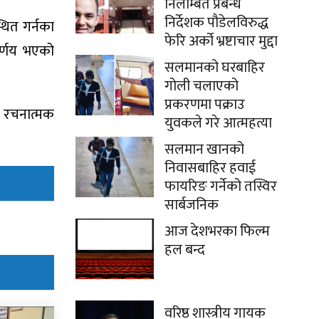
निलम्बित प्रबन्ध
निर्देशक पौडेलविरुद्ध
्थित गर्नका
फेरि अर्को भ्रष्टाचार मुद्दा
िर्णय भएको
सलमानको घरबाहिर
गोली चलाएको
प्रकरणमा पक्राउ
न रचनात्मक
युवकले गरे आत्महत्या
सलमान खानको
निवासबाहिर हवाई
फायरिङ गर्नेको तस्विर
सार्बजनिक
आज देशभरका फिल्म
हल बन्द
वरिष्ठ शास्त्रीय गायक