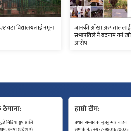
 २४ वटा विद्यालयलाई नमूना
जानकी आँखा अस्पताललाई
सभापतिले नै बदनाम गर्न ख
आरोप
क ठेगाना:
हाम्रो टीम:
डे मिडिया ग्रुप प्रालि
प्रधान सम्पादकः बृजकुमार यादव
म, धनुषा (प्रदेश २)
सम्पर्क नं. : +977-9801620025