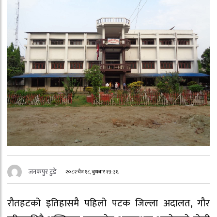
जनकपुर टुडे
२०८२ चैत्र १८, बुधबार १३:३६
रौतहटको इतिहासमै पहिलो पटक जिल्ला अदालत, गौर