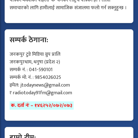
पत्रिका मधेशको पहिलो ‘क’ वर्गको राष्ट्रिय पत्रिका हो । ताजा
समाचारको लागि हामीलाई सामाजिक संजालमा फलो गर्न सक्नुहुन्छ ।
सम्पर्क ठेगाना:
जनकपुर टुडे मिडिया ग्रुप प्रालि
जनकपुरधाम, धनुषा (प्रदेश २)
सम्पर्क नं. : 041-590101
सम्पर्क मो. नं. : 9854026025
इमेल:
jtodaynews@gmail.com
र
radiotoday91fm@gmail.com
क. दर्ता नंः – १४६२५२/०७२/०७३
हाम्रो टीम: