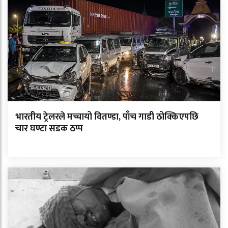
भारतीय ट्रेलरले मच्चायो वितण्डा, पाँच गाडी ठोक्किएपछि
चार घण्टा सडक ठप्प