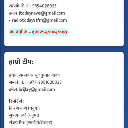
सम्पर्क मो. नं. : 9854026025
इमेल:
jtodaynews@gmail.com
र
radiotoday91fm@gmail.com
क. दर्ता नंः – १४६२५२/०७२/०७३
हाम्रो टीम:
प्रधान सम्पादकः बृजकुमार यादव
सम्पर्क नं. : +977-9801620025
इमेल:
brijkry@gmail.com
रिपोर्टर्स :
किरण कर्ण (धनुषा)
सुभाष कर्ण (धनुषा)
संजय मिश्र (सर्लाही/रौतहट)