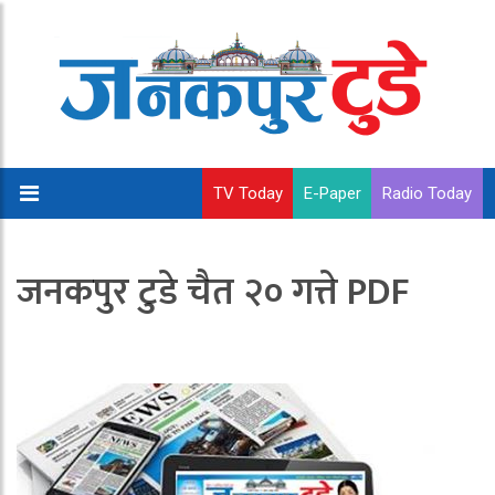
TV Today
E-Paper
Radio Today
जनकपुर टुडे चैत २० गत्ते PDF