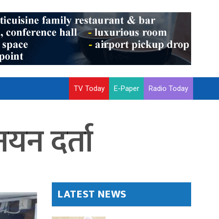
TV Today
E-Paper
Radio Today
यन दर्ता
LATEST NEWS