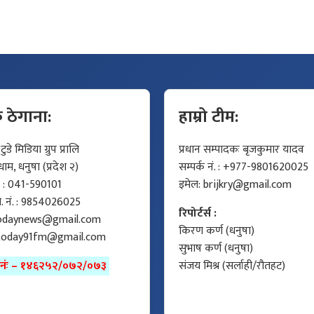
क ठेगाना:
हाम्रो टीम:
डे मिडिया ग्रुप प्रालि
प्रधान सम्पादकः बृजकुमार यादव
म, धनुषा (प्रदेश २)
सम्पर्क नं. : +977-9801620025
ं. : 041-590101
इमेल:
brijkry@gmail.com
मो. नं. : 9854026025
रिपोर्टर्स :
odaynews@gmail.com
किरण कर्ण (धनुषा)
today91fm@gmail.com
सुभाष कर्ण (धनुषा)
ा नंः – १४६२५२/०७२/०७३
संजय मिश्र (सर्लाही/रौतहट)