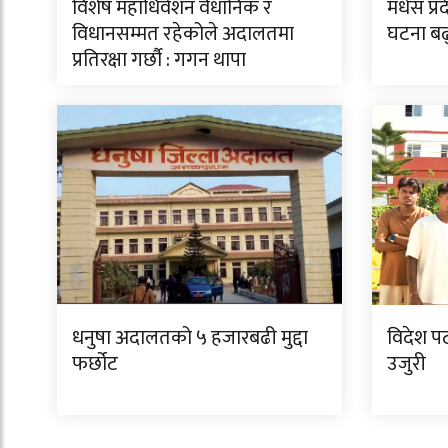
विशेष महाधिवेशन वैधानिक र
मधेस प्र
विधानसम्मत रहेकोले अदालतमा
घटना बढ
प्रतिरक्षा गर्छौ : गगन थापा
धनुषा अदालतको ५ हजारबढी मुद्दा
विदेश पठा
फर्छोट
उजुरी