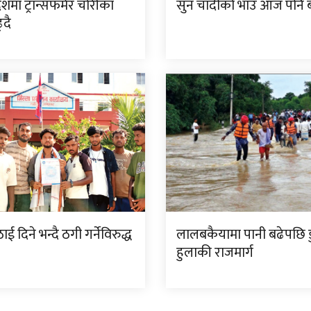
देशमा ट्रान्सफर्मर चोरीका
सुन चाँदीको भाउ आज पनि ब
्दै
ई दिने भन्दै ठगी गर्नेविरुद्ध
लालबकैयामा पानी बढेपछि डु
हुलाकी राजमार्ग