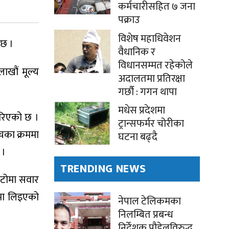
कर्मचारीसहित ७ जना
पक्राउ
विशेष महाधिवेशन
 छ ।
वैधानिक र
विधानसम्मत रहेकोले
ाखौं मूल्य
अदालतमा प्रतिरक्षा
गर्छौ : गगन थापा
मधेस प्रदेशमा
गरिएको छ ।
ट्रान्सफर्मर चोरीका
ँचका क्रममा
घटना बढ्दै
 ।
TRENDING NEWS
अटोमा सवार
णमा लिइएको
नेपाल टेलिकमका
निलम्बित प्रबन्ध
निर्देशक पौडेलविरुद्ध