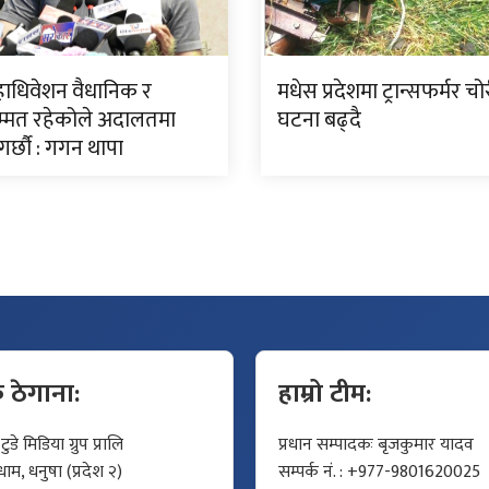
हाधिवेशन वैधानिक र
मधेस प्रदेशमा ट्रान्सफर्मर च
्मत रहेकोले अदालतमा
घटना बढ्दै
ा गर्छौ : गगन थापा
क ठेगाना:
हाम्रो टीम:
डे मिडिया ग्रुप प्रालि
प्रधान सम्पादकः बृजकुमार यादव
म, धनुषा (प्रदेश २)
सम्पर्क नं. : +977-9801620025