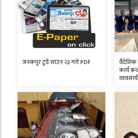
जनकपुर टुडे साउन २३ गत्ते PDF
वैदेशिक
कार्य बन्
व्यवसाय