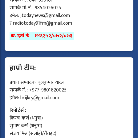
सम्पर्क नं. : 041-590101
सम्पर्क मो. नं. : 9854026025
इमेल:
jtodaynews@gmail.com
र
radiotoday91fm@gmail.com
क. दर्ता नंः – १४६२५२/०७२/०७३
हाम्रो टीम:
प्रधान सम्पादकः बृजकुमार यादव
सम्पर्क नं. : +977-9801620025
इमेल:
brijkry@gmail.com
रिपोर्टर्स :
किरण कर्ण (धनुषा)
सुभाष कर्ण (धनुषा)
संजय मिश्र (सर्लाही/रौतहट)