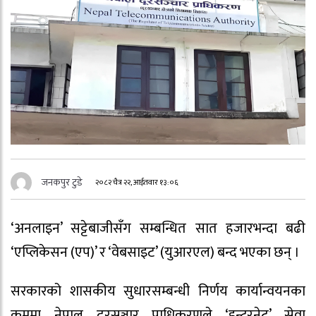
जनकपुर टुडे
२०८२ चैत्र २२, आईतवार १३:०६
‘अनलाइन’ सट्टेबाजीसँग सम्बन्धित सात हजारभन्दा बढी
‘एप्लिकेसन (एप)’ र ‘वेबसाइट’ (युआरएल) बन्द भएका छन् ।
सरकारको शासकीय सुधारसम्बन्धी निर्णय कार्यान्वयनका
क्रममा नेपाल दूरसञ्चार प्राधिकरणले ‘इन्टरनेट’ सेवा