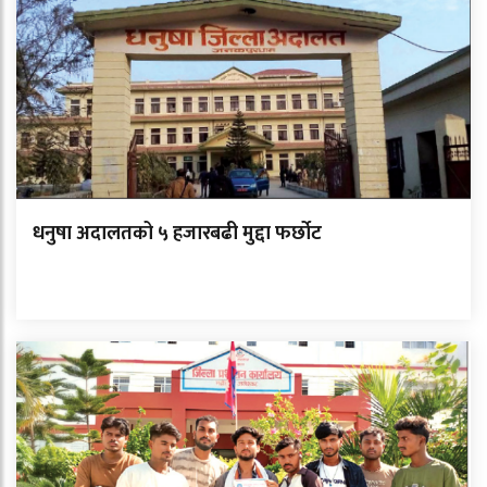
धनुषा अदालतको ५ हजारबढी मुद्दा फर्छोट