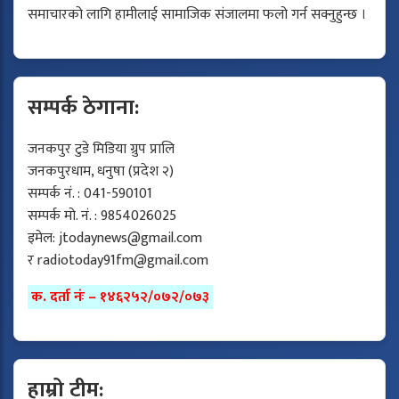
समाचारको लागि हामीलाई सामाजिक संजालमा फलो गर्न सक्नुहुन्छ ।
सम्पर्क ठेगाना:
जनकपुर टुडे मिडिया ग्रुप प्रालि
जनकपुरधाम, धनुषा (प्रदेश २)
सम्पर्क नं. : 041-590101
सम्पर्क मो. नं. : 9854026025
इमेल:
jtodaynews@gmail.com
र
radiotoday91fm@gmail.com
क. दर्ता नंः – १४६२५२/०७२/०७३
हाम्रो टीम: