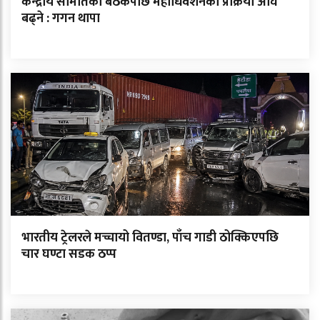
केन्द्रीय समितिको बैठकपछि महाधिवेशनको प्रक्रिया अघि
बढ्ने : गगन थापा
भारतीय ट्रेलरले मच्चायो वितण्डा, पाँच गाडी ठोक्किएपछि
चार घण्टा सडक ठप्प