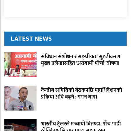
LATEST NEWS
संविधान संशोधन र सङ्घीयता सुदृढीकरण
मुख्य एजेन्डासहित ‘अग्रगामी मोर्चा’ घोषणा
केन्द्रीय समितिको बैठकपछि महाधिवेशनको
प्रक्रिया अघि बढ्ने : गगन थापा
भारतीय ट्रेलरले मच्चायो वितण्डा, पाँच गाडी
ठोक्किएपछि चार घण्टा सडक ठप्प