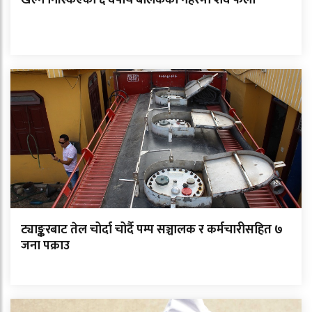
खेल्न निस्किएका ६ वर्षीय बालकको नहरमा शव फेला
ट्याङ्करबाट तेल चोर्दा चोर्दै पम्प सञ्चालक र कर्मचारीसहित ७
जना पक्राउ