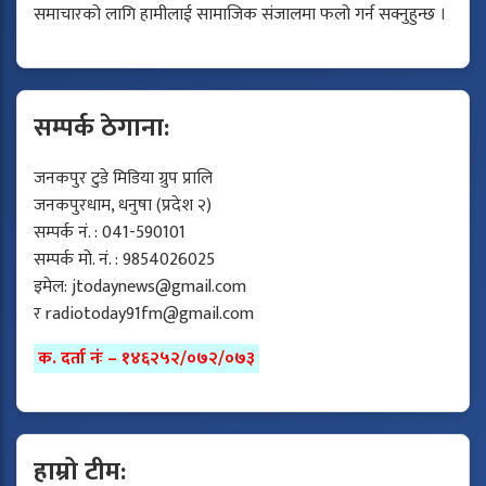
समाचारको लागि हामीलाई सामाजिक संजालमा फलो गर्न सक्नुहुन्छ ।
सम्पर्क ठेगाना:
जनकपुर टुडे मिडिया ग्रुप प्रालि
जनकपुरधाम, धनुषा (प्रदेश २)
सम्पर्क नं. : 041-590101
सम्पर्क मो. नं. : 9854026025
इमेल:
jtodaynews@gmail.com
र
radiotoday91fm@gmail.com
क. दर्ता नंः – १४६२५२/०७२/०७३
हाम्रो टीम: