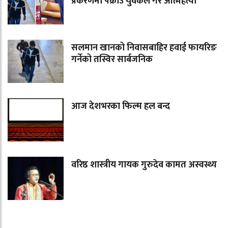
प्रकरणमा पक्राउ युवकले गरे आत्महत्या
सलमान खानको निवासबाहिर हवाई फायरिङ
गर्नेको तस्विर सार्बजनिक
आज देशभरका फिल्म हल बन्द
वरिष्ठ शास्त्रीय गायक गुरुदेव कामत अस्वस्थ्य