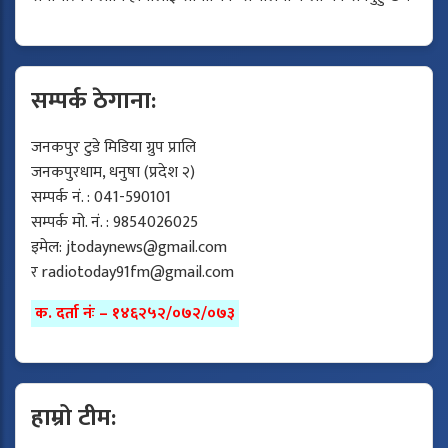
सम्पर्क ठेगाना:
जनकपुर टुडे मिडिया ग्रुप प्रालि
जनकपुरधाम, धनुषा (प्रदेश २)
सम्पर्क नं. : 041-590101
सम्पर्क मो. नं. : 9854026025
इमेल:
jtodaynews@gmail.com
र
radiotoday91fm@gmail.com
क. दर्ता नंः – १४६२५२/०७२/०७३
हाम्रो टीम: