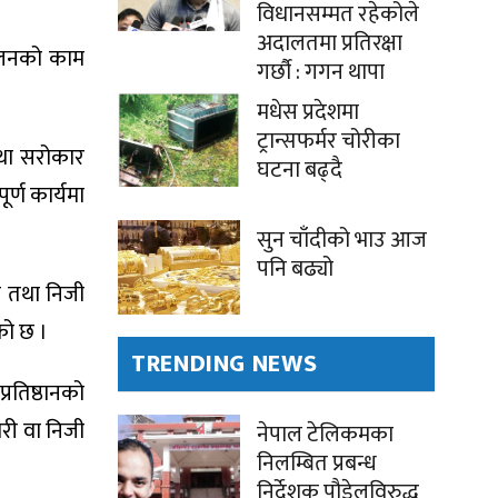
विधानसम्मत रहेकोले
अदालतमा प्रतिरक्षा
्कलनको काम
गर्छौ : गगन थापा
मधेस प्रदेशमा
ट्रान्सफर्मर चोरीका
 तथा सरोकार
घटना बढ्दै
र्ण कार्यमा
सुन चाँदीको भाउ आज
पनि बढ्यो
री तथा निजी
एको छ ।
TRENDING NEWS
्रतिष्ठानको
ारी वा निजी
नेपाल टेलिकमका
निलम्बित प्रबन्ध
निर्देशक पौडेलविरुद्ध