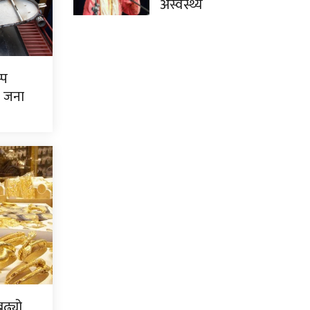
अस्वस्थ्य
्प
७ जना
ढ्यो