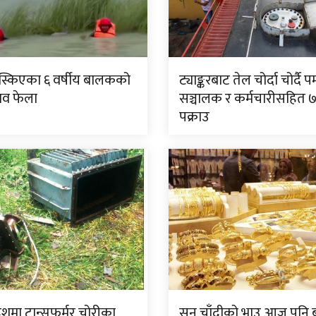
िस्किएका ६ वर्षीय बालकको
ट्याङ्करबाट तेल चोर्दा चोर्दै पम
शव फेला
सञ्चालक र कर्मचारीसहित 
पक्राउ
देशमा ट्रान्सफर्मर चोरीका
सुन चाँदीको भाउ आज पनि ब