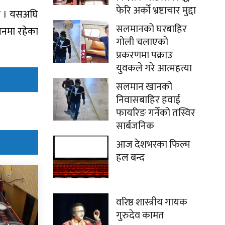
फेरि अर्को भ्रष्टाचार मुद्दा
 छ । यसअघि
सलमानको घरबाहिर
लनमा रहेका
गोली चलाएको
प्रकरणमा पक्राउ
युवकले गरे आत्महत्या
सलमान खानको
निवासबाहिर हवाई
फायरिङ गर्नेको तस्विर
सार्बजनिक
आज देशभरका फिल्म
हल बन्द
वरिष्ठ शास्त्रीय गायक
गुरुदेव कामत