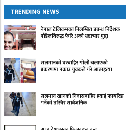
TRENDING NEWS
नेपाल टेलिकमका निलम्बित प्रबन्ध निर्देशक
पौडेलविरुद्ध फेरि अर्को भ्रष्टाचार मुद्दा
सलमानको घरबाहिर गोली चलाएको
प्रकरणमा पक्राउ युवकले गरे आत्महत्या
सलमान खानको निवासबाहिर हवाई फायरिङ
गर्नेको तस्विर सार्बजनिक
आज देशभरका फिल्म हल बन्द