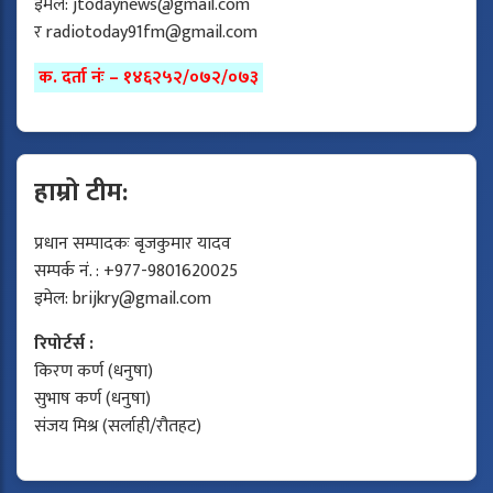
इमेल:
jtodaynews@gmail.com
र
radiotoday91fm@gmail.com
क. दर्ता नंः – १४६२५२/०७२/०७३
हाम्रो टीम:
प्रधान सम्पादकः बृजकुमार यादव
सम्पर्क नं. : +977-9801620025
इमेल:
brijkry@gmail.com
रिपोर्टर्स :
किरण कर्ण (धनुषा)
सुभाष कर्ण (धनुषा)
संजय मिश्र (सर्लाही/रौतहट)