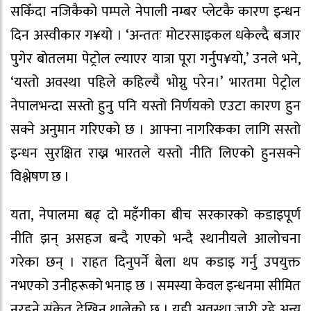
सकिँदा नजिकैको पम्पले नेपाली नम्बर प्लेटकै कारण इन्धन
दिन अस्वीकार ग¥यो । ‘अन्ततः मोटरसाइकल धकेल्दै बजार
पुगेर बोतलमा पेट्रोल ल्याएर यात्रा पूरा गर्नुप¥यो,’ उनले भने,
‘यस्तो अवस्था पहिले कहिल्यै भोग्नु परेन।’ भारतमा पेट्रोल
नेपालभन्दा सस्तो हुनु पनि यस्तो निर्णयको एउटा कारण हुन
सक्ने अनुमान गरिएको छ । आफ्ना नागरिकका लागि सस्तो
इन्धन सुरक्षित राख्न भारतले यस्तो नीति लिएको हुनसक्ने
विश्लेषण छ ।
यता, नेपालमा बढ् दो महँगीका बीच सरकारको कडाइपूर्ण
नीति झन् असहज बन्दै गएको भन्दै स्थानीयले आलोचना
गरेका छन् । राहत दिनुपर्ने बेला थप कडाइ गर्नु उपयुक्त
नभएको उनीहरूको भनाइ छ । समस्या केवल इन्धनमा सीमित
नरहने संकेत देखिन थालेको छ । यही अवस्था जारी रहे अन्य