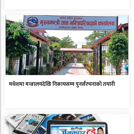
मधेशमा मन्त्रालयदेखि निकायसम्म पुनर्संरचनाको तयारी