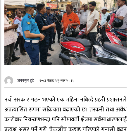
जनकपुर टुडे
२०८३ बैशाख २, बुधबार २०:१५
नयाँ सरकार गठन भएको एक महिना नबित्दै प्रहरी प्रशासनले
अप्रत्यासित रूपमा सक्रियता बढाएको छ। तस्करी तथा अवैध
कारोबार नियन्त्रणभन्दा पनि सीमावर्ती क्षेत्रमा सर्वसाधारणलाई
प्रत्यक्ष असर पर्ने गरी चेकजाँच कडाइ गरिएको गुनासो बढ्न