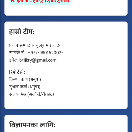
क. दर्ता नंः – १४६२५२/०७२/०७३
हाम्रो टीम:
प्रधान सम्पादकः बृजकुमार यादव
सम्पर्क नं. : +977-9801620025
इमेल:
brijkry@gmail.com
रिपोर्टर्स :
किरण कर्ण (धनुषा)
सुभाष कर्ण (धनुषा)
संजय मिश्र (सर्लाही/रौतहट)
विज्ञापनका लागि: