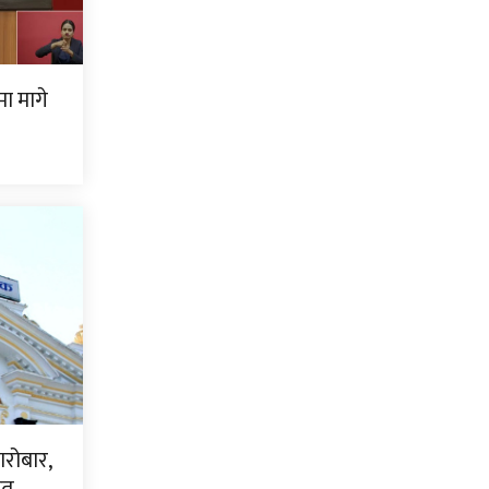
ामा मागे
ारोबार,
धित