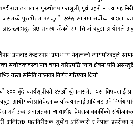
्डीराज ढकाल र पुरुषोत्तम पराजुली, पूर्व प्रहरी नायव महानिर
् । जसमध्ये पुरुषोत्तम पराजुली २०५९ सालमा सर्वोच्च अदालतका
ञाइन्द्रबहादुर श्रेष्ठ सदस्य रहेको सम्पत्ति जाँचबुझ आयोगले अक
नाथ उनलाई केदारनाथ उपाध्याय नेतृत्वको न्यायपरिषद्ले सामा
ा संयोजकजस्ता पात्र चयन गरिएपछि न्याय क्षेत्रमा पनि असन्तुष
भित्र यस्तो समिति गठनको निर्णय गरिएको थियो ।
धी १०० बुँदे कार्यसूचीको ४३औँ बुँदामासमेत यस विषयलाई प्
ँचबुझ आयोगको प्रतिवेदन कार्यान्वयनलाई अघि बढाउने निर्णय प
रिस गर्न उच्च अदालतका न्यायाधीश प्रेमराज कार्कीको संयोजकत
हरी अतिरिक्त महानिरीक्षक सुबोध अधिकारी र नेपाल प्रहरीका पूर