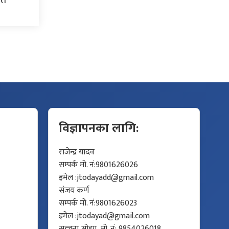
विज्ञापनका लागि:
राजेन्द्र यादव
सम्पर्क मो. नं:9801626026
इमेल :
jtodayadd@gmail.com
संजय कर्ण
सम्पर्क मो. नं:9801626023
इमेल :
jtodayad@gmail.com
सन्जना ओझा, मो. नं: 9854026018