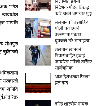
निलम्बित प्रबन्ध
ीक्षक गणेश
निर्देशक पौडेलविरुद्ध
फेरि अर्को भ्रष्टाचार मुद्दा
 न्यायाधीश
सलमानको घरबाहिर
ुत सम्पत्ति
गोली चलाएको
प्रकरणमा पक्राउ
युवकले गरे आत्महत्या
न्य सोधपुछ
सलमान खानको
्टि चुलिएको
निवासबाहिर हवाई
फायरिङ गर्नेको तस्विर
सार्बजनिक
राथमिकतामा
आज देशभरका फिल्म
नि सरकारले
हल बन्द
्वमा समिति
्वअतिरिक्त
वरिष्ठ शास्त्रीय गायक