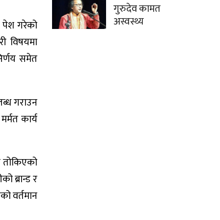
गुरुदेव कामत
अस्वस्थ्य
 पेश गरेको
ारी विषयमा
िर्णय समेत
लब्ध गराउन
मर्मत कार्य
रै तोकिएको
ो ब्रान्ड र
नको वर्तमान