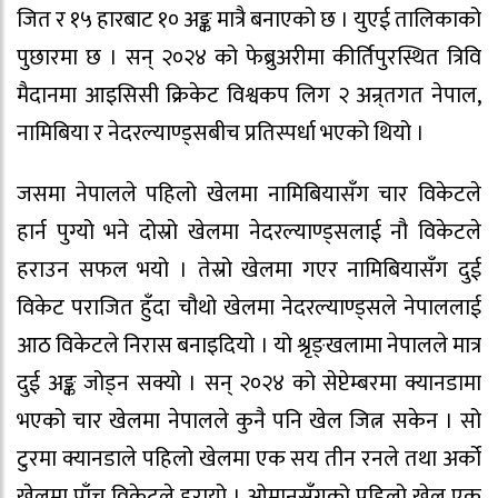
जित र १५ हारबाट १० अङ्क मात्रै बनाएको छ । युएई तालिकाको
पुछारमा छ । सन् २०२४ को फेब्रुअरीमा कीर्तिपुरस्थित त्रिवि
मैदानमा आइसिसी क्रिकेट विश्वकप लिग २ अन्र्तगत नेपाल,
नामिबिया र नेदरल्याण्ड्सबीच प्रतिस्पर्धा भएको थियो ।
जसमा नेपालले पहिलो खेलमा नामिबियासँग चार विकेटले
हार्न पुग्यो भने दोस्रो खेलमा नेदरल्याण्ड्सलाई नौ विकेटले
हराउन सफल भयो । तेस्रो खेलमा गएर नामिबियासँग दुई
विकेट पराजित हुँदा चौथो खेलमा नेदरल्याण्ड्सले नेपाललाई
आठ विकेटले निरास बनाइदियो । यो श्रृङ्खलामा नेपालले मात्र
दुई अङ्क जोड्न सक्यो । सन् २०२४ को सेप्टेम्बरमा क्यानडामा
भएको चार खेलमा नेपालले कुनै पनि खेल जित्न सकेन । सो
टुरमा क्यानडाले पहिलो खेलमा एक सय तीन रनले तथा अर्को
खेलमा पाँच विकेटले हरायो । ओमानसँगको पहिलो खेल एक