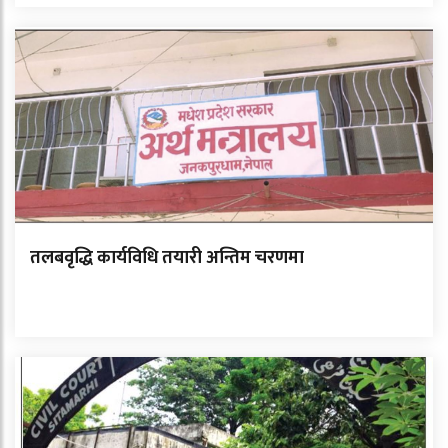
तलबवृद्धि कार्यविधि तयारी अन्तिम चरणमा