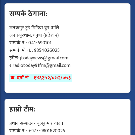
सम्पर्क ठेगाना:
जनकपुर टुडे मिडिया ग्रुप प्रालि
जनकपुरधाम, धनुषा (प्रदेश २)
सम्पर्क नं. : 041-590101
सम्पर्क मो. नं. : 9854026025
इमेल:
jtodaynews@gmail.com
र
radiotoday91fm@gmail.com
क. दर्ता नंः – १४६२५२/०७२/०७३
हाम्रो टीम:
प्रधान सम्पादकः बृजकुमार यादव
सम्पर्क नं. : +977-9801620025