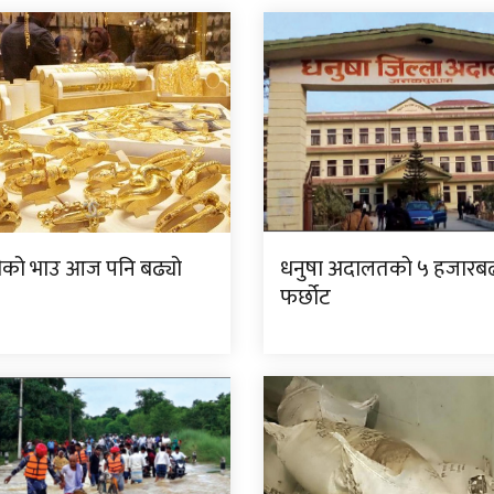
दीको भाउ आज पनि बढ्यो
धनुषा अदालतको ५ हजारबढी 
फर्छोट