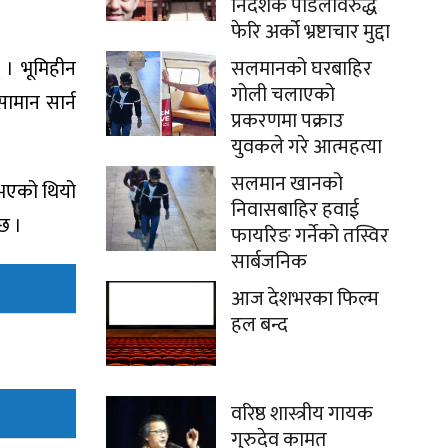
निर्देशक पौडेलविरुद्ध
फेरि अर्को भ्रष्टाचार मुद्दा
सलमानको घरबाहिर
 । भूमिहीन
गोली चलाएको
ामान सार्न
प्रकरणमा पक्राउ
युवकले गरे आत्महत्या
सलमान खानको
नुभएको थियो
निवासबाहिर हवाई
छ ।
फायरिङ गर्नेको तस्विर
सार्बजनिक
आज देशभरका फिल्म
हल बन्द
वरिष्ठ शास्त्रीय गायक
गुरुदेव कामत