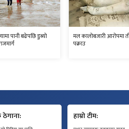
ामा पानी बढेपछि डुब्यो
मल कालोबजारी आरोपमा त
ाजमार्ग
पक्राउ
क ठेगाना:
हाम्रो टीम: