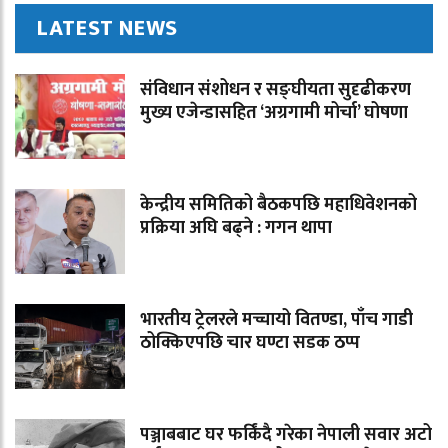
LATEST NEWS
संविधान संशोधन र सङ्घीयता सुदृढीकरण
मुख्य एजेन्डासहित ‘अग्रगामी मोर्चा’ घोषणा
केन्द्रीय समितिको बैठकपछि महाधिवेशनको
प्रक्रिया अघि बढ्ने : गगन थापा
भारतीय ट्रेलरले मच्चायो वितण्डा, पाँच गाडी
ठोक्किएपछि चार घण्टा सडक ठप्प
पञ्जाबबाट घर फर्किंदै गरेका नेपाली सवार अटो