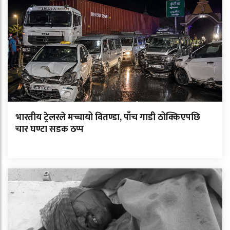
भारतीय ट्रेलरले मच्चायो वितण्डा, पाँच गाडी ठोक्किएपछि
चार घण्टा सडक ठप्प