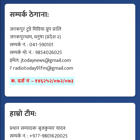
सम्पर्क ठेगाना:
जनकपुर टुडे मिडिया ग्रुप प्रालि
जनकपुरधाम, धनुषा (प्रदेश २)
सम्पर्क नं. : 041-590101
सम्पर्क मो. नं. : 9854026025
इमेल:
jtodaynews@gmail.com
र
radiotoday91fm@gmail.com
क. दर्ता नंः – १४६२५२/०७२/०७३
हाम्रो टीम:
प्रधान सम्पादकः बृजकुमार यादव
सम्पर्क नं. : +977-9801620025