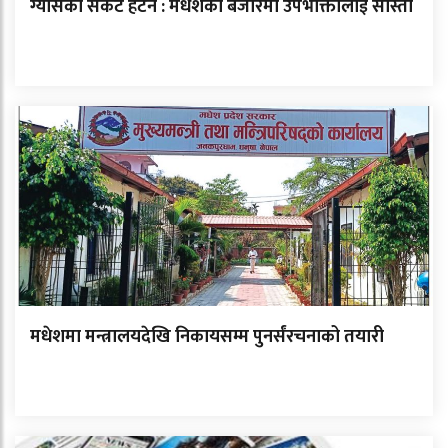
ग्यासको संकट हटेन : मधेशको बजारमा उपभोक्तालाई सास्ती
मधेशमा मन्त्रालयदेखि निकायसम्म पुनर्संरचनाको तयारी