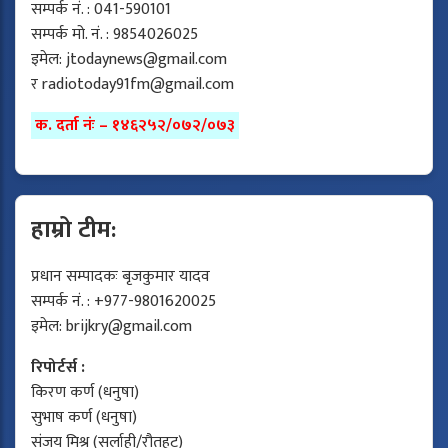
सम्पर्क नं. : 041-590101
सम्पर्क मो. नं. : 9854026025
इमेल:
jtodaynews@gmail.com
र
radiotoday91fm@gmail.com
क. दर्ता नंः – १४६२५२/०७२/०७३
हाम्रो टीम:
प्रधान सम्पादकः बृजकुमार यादव
सम्पर्क नं. : +977-9801620025
इमेल:
brijkry@gmail.com
रिपोर्टर्स :
किरण कर्ण (धनुषा)
सुभाष कर्ण (धनुषा)
संजय मिश्र (सर्लाही/रौतहट)