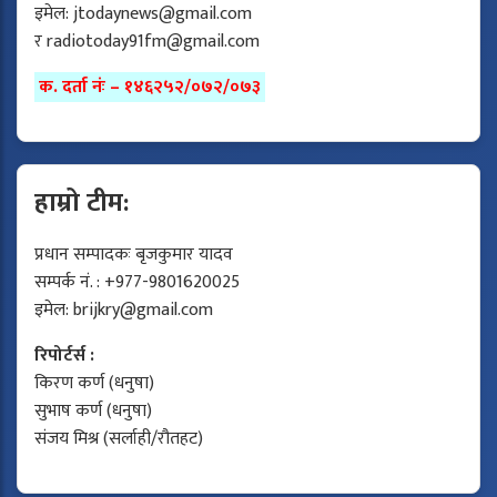
इमेल:
jtodaynews@gmail.com
र
radiotoday91fm@gmail.com
क. दर्ता नंः – १४६२५२/०७२/०७३
हाम्रो टीम:
प्रधान सम्पादकः बृजकुमार यादव
सम्पर्क नं. : +977-9801620025
इमेल:
brijkry@gmail.com
रिपोर्टर्स :
किरण कर्ण (धनुषा)
सुभाष कर्ण (धनुषा)
संजय मिश्र (सर्लाही/रौतहट)