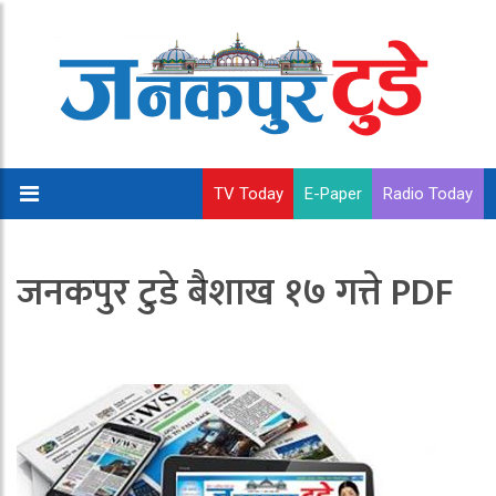
TV Today
E-Paper
Radio Today
जनकपुर टुडे बैशाख १७ गत्ते PDF