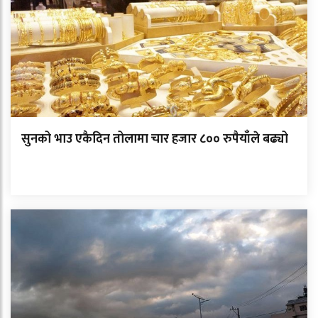
सुनको भाउ एकैदिन तोलामा चार हजार ८०० रुपैयाँले बढ्यो