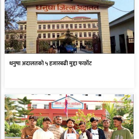
धनुषा अदालतको ५ हजारबढी मुद्दा फर्छोट