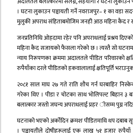
अदालतले बलात्कारमा संलग्न, सहयोगी र घटना लुकाउन
। घटना लुकाउन पञ्चायती गर्ने नवराजपुर– १ का वडा सद
मुलुकी अपराध संहिताबमोजिम जनही आठ महिना कैद र स
जनप्रतिनिधि ओहदामा रहेर पनि अपराधलाई प्रश्रय दिएको 
महिना कैद सजायको फैसला गरेको छ । त्यस्तै सो घटनामा
न्याय निरूपणका क्रममा अदालतले पीडित परिवारको क्षत
रुपैयाँका दरले पीडितको हकवालालाई क्षतिपूर्ति भराउनुका
२०८१ साल माघ २७ गते राति शौच गर्न घरबाहिर निस्केक
गरेका थिए । पीडा र चोटका साथ भोलिपल्ट बिहान ३ ब
बलात्कार जस्तो जघन्य अपराधलाई प्रहर ीसम्म पुग्न नदिइ ग
घटनाको भएको अर्कोदिन क्रमशः पीडितमाथि थप दबाब सृज
। पञ्चायतीले दोषीहरूलाई एक लाख ५१ हजार रुपैयाँ 