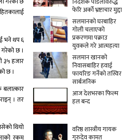
ला गरेको छ
निर्देशक पौडेलविरुद्ध
फेरि अर्को भ्रष्टाचार मुद्दा
यसहितकालाई
सलमानको घरबाहिर
गोली चलाएको
प्रकरणमा पक्राउ
ाई भने थप ६
युवकले गरे आत्महत्या
 गरेको छ ।
सलमान खानको
ही ३५ हजार
निवासबाहिर हवाई
ेको छ ।
फायरिङ गर्नेको तस्विर
सार्बजनिक
क बलात्कार
आज देशभरका फिल्म
राइन् । तर
हल बन्द
बसेको थियो
वरिष्ठ शास्त्रीय गायक
गुरुदेव कामत
वानाको रकम