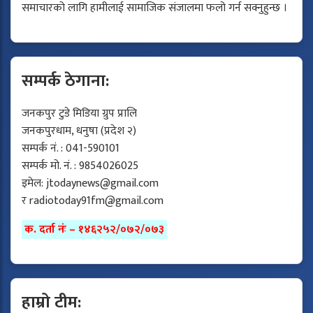
समाचारको लागि हामीलाई सामाजिक संजालमा फलो गर्न सक्नुहुन्छ ।
सम्पर्क ठेगाना:
जनकपुर टुडे मिडिया ग्रुप प्रालि
जनकपुरधाम, धनुषा (प्रदेश २)
सम्पर्क नं. : 041-590101
सम्पर्क मो. नं. : 9854026025
इमेल:
jtodaynews@gmail.com
र
radiotoday91fm@gmail.com
क. दर्ता नंः – १४६२५२/०७२/०७३
हाम्रो टीम: