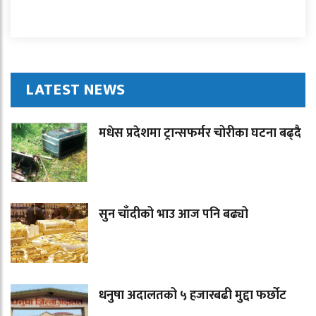
LATEST NEWS
मधेस प्रदेशमा ट्रान्सफर्मर चोरीका घटना बढ्दै
सुन चाँदीको भाउ आज पनि बढ्यो
धनुषा अदालतको ५ हजारबढी मुद्दा फर्छोट