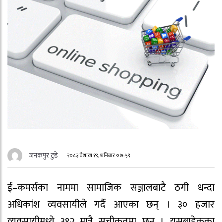
जनकपुर टुडे
२०८३ बैशाख १९, शनिबार ०७:५९
ई–कमर्सका नाममा सामाजिक सञ्जालबाटै ठगी धन्दा
अधिकांश व्यवसायीले गर्दै आएका छन् । ३० हजार
व्यवसायीमध्ये ३१२ मात्रै सूचीकृतमा छन् । यसबाहेकका