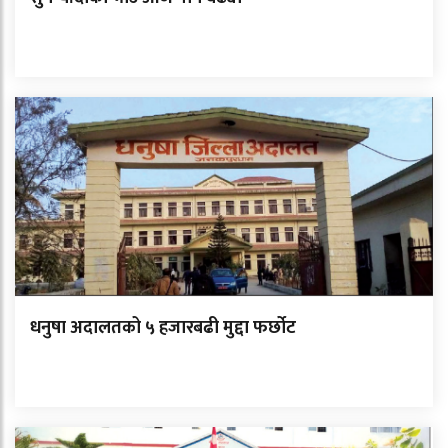
धनुषा अदालतको ५ हजारबढी मुद्दा फर्छोट