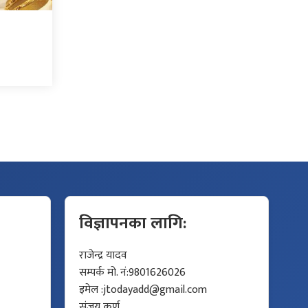
विज्ञापनका लागि:
राजेन्द्र यादव
सम्पर्क मो. नं:9801626026
इमेल :
jtodayadd@gmail.com
संजय कर्ण