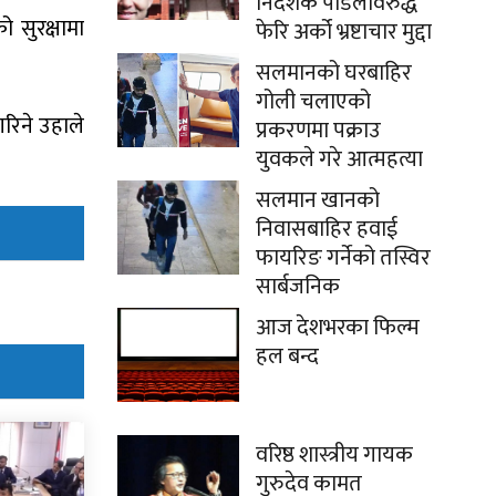
निर्देशक पौडेलविरुद्ध
ो सुरक्षामा
फेरि अर्को भ्रष्टाचार मुद्दा
सलमानको घरबाहिर
गोली चलाएको
गरिने उहाले
प्रकरणमा पक्राउ
युवकले गरे आत्महत्या
सलमान खानको
निवासबाहिर हवाई
फायरिङ गर्नेको तस्विर
सार्बजनिक
आज देशभरका फिल्म
हल बन्द
वरिष्ठ शास्त्रीय गायक
गुरुदेव कामत