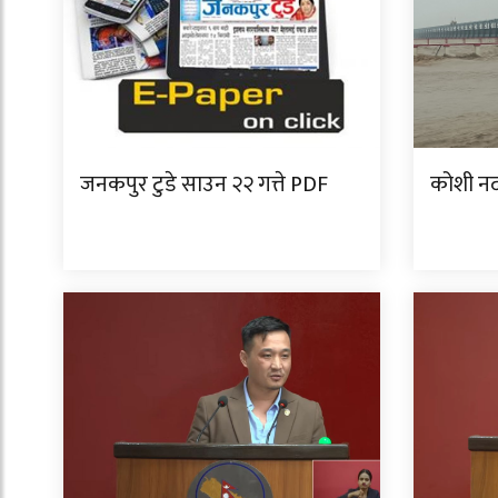
जनकपुर टुडे साउन २२ गत्ते PDF
कोशी नद