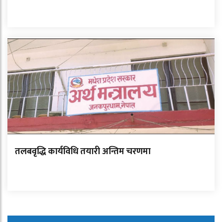
तलबवृद्धि कार्यविधि तयारी अन्तिम चरणमा