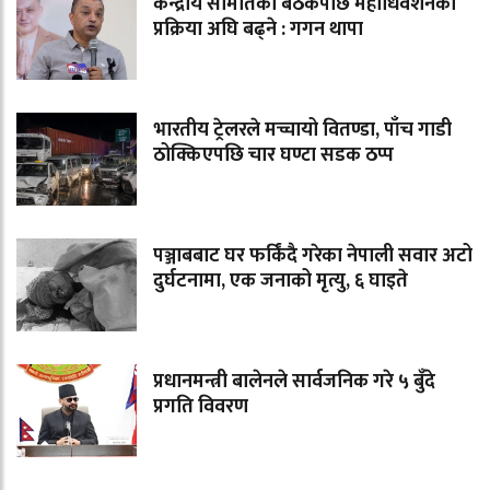
केन्द्रीय समितिको बैठकपछि महाधिवेशनको
प्रक्रिया अघि बढ्ने : गगन थापा
भारतीय ट्रेलरले मच्चायो वितण्डा, पाँच गाडी
ठोक्किएपछि चार घण्टा सडक ठप्प
पञ्जाबबाट घर फर्किंदै गरेका नेपाली सवार अटो
दुर्घटनामा, एक जनाको मृत्यु, ६ घाइते
प्रधानमन्त्री बालेनले सार्वजनिक गरे ५ बुँदे
प्रगति विवरण