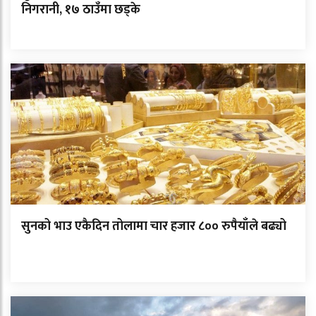
निगरानी, १७ ठाउँमा छड्के
सुनको भाउ एकैदिन तोलामा चार हजार ८०० रुपैयाँले बढ्यो