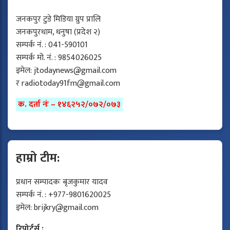
जनकपुर टुडे मिडिया ग्रुप प्रालि
जनकपुरधाम, धनुषा (प्रदेश २)
सम्पर्क नं. : 041-590101
सम्पर्क मो. नं. : 9854026025
इमेल:
jtodaynews@gmail.com
र
radiotoday91fm@gmail.com
क. दर्ता नंः – १४६२५२/०७२/०७३
हाम्रो टीम:
प्रधान सम्पादकः बृजकुमार यादव
सम्पर्क नं. : +977-9801620025
इमेल:
brijkry@gmail.com
रिपोर्टर्स :