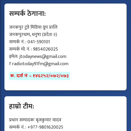
सम्पर्क ठेगाना:
जनकपुर टुडे मिडिया ग्रुप प्रालि
जनकपुरधाम, धनुषा (प्रदेश २)
सम्पर्क नं. : 041-590101
सम्पर्क मो. नं. : 9854026025
इमेल:
jtodaynews@gmail.com
र
radiotoday91fm@gmail.com
क. दर्ता नंः – १४६२५२/०७२/०७३
हाम्रो टीम:
प्रधान सम्पादकः बृजकुमार यादव
सम्पर्क नं. : +977-9801620025