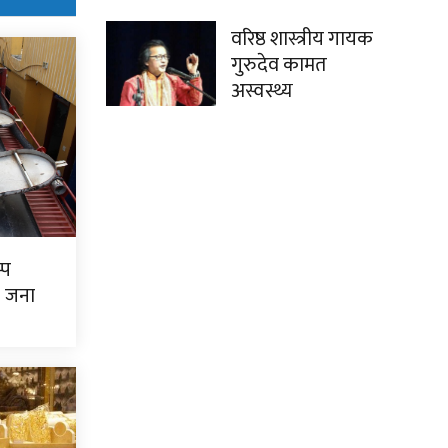
वरिष्ठ शास्त्रीय गायक
गुरुदेव कामत
अस्वस्थ्य
्प
७ जना