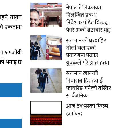
नेपाल टेलिकमका
निलम्बित प्रबन्ध
लड्ने तागत
निर्देशक पौडेलविरुद्ध
ूको एकतामा
फेरि अर्को भ्रष्टाचार मुद्दा
सलमानको घरबाहिर
गोली चलाएको
 । श्रमजीवी
प्रकरणमा पक्राउ
हाको भनाइ छ
युवकले गरे आत्महत्या
सलमान खानको
निवासबाहिर हवाई
फायरिङ गर्नेको तस्विर
सार्बजनिक
आज देशभरका फिल्म
हल बन्द