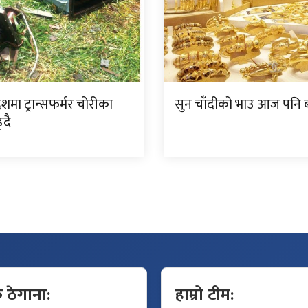
देशमा ट्रान्सफर्मर चोरीका
सुन चाँदीको भाउ आज पनि ब
्दै
क ठेगाना:
हाम्रो टीम: