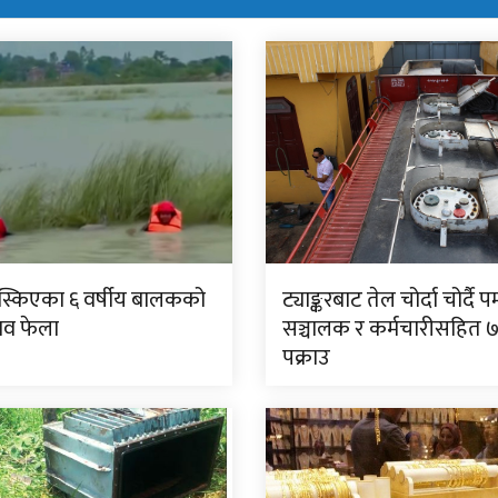
िस्किएका ६ वर्षीय बालकको
ट्याङ्करबाट तेल चोर्दा चोर्दै पम
शव फेला
सञ्चालक र कर्मचारीसहित 
पक्राउ