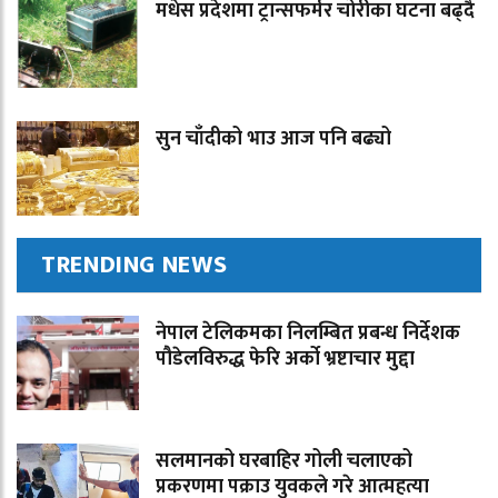
मधेस प्रदेशमा ट्रान्सफर्मर चोरीका घटना बढ्दै
सुन चाँदीको भाउ आज पनि बढ्यो
TRENDING NEWS
नेपाल टेलिकमका निलम्बित प्रबन्ध निर्देशक
पौडेलविरुद्ध फेरि अर्को भ्रष्टाचार मुद्दा
सलमानको घरबाहिर गोली चलाएको
प्रकरणमा पक्राउ युवकले गरे आत्महत्या