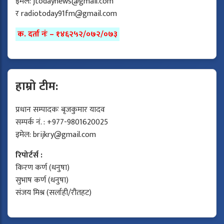
इमेल:
jtodaynews@gmail.com
र
radiotoday91fm@gmail.com
क. दर्ता नंः – १४६२५२/०७२/०७३
हाम्रो टीम:
प्रधान सम्पादकः बृजकुमार यादव
सम्पर्क नं. : +977-9801620025
इमेल:
brijkry@gmail.com
रिपोर्टर्स :
किरण कर्ण (धनुषा)
सुभाष कर्ण (धनुषा)
संजय मिश्र (सर्लाही/रौतहट)