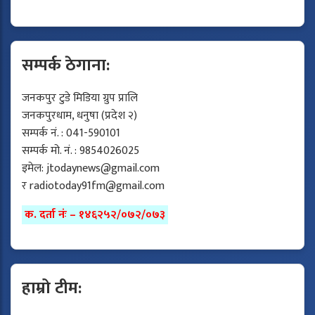
सम्पर्क ठेगाना:
जनकपुर टुडे मिडिया ग्रुप प्रालि
जनकपुरधाम, धनुषा (प्रदेश २)
सम्पर्क नं. : 041-590101
सम्पर्क मो. नं. : 9854026025
इमेल:
jtodaynews@gmail.com
र
radiotoday91fm@gmail.com
क. दर्ता नंः – १४६२५२/०७२/०७३
हाम्रो टीम: