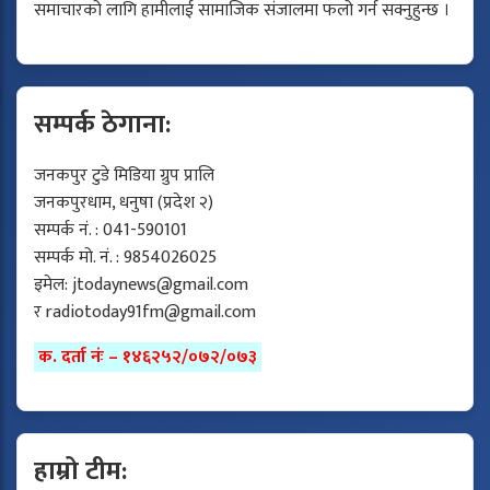
समाचारको लागि हामीलाई सामाजिक संजालमा फलो गर्न सक्नुहुन्छ ।
सम्पर्क ठेगाना:
जनकपुर टुडे मिडिया ग्रुप प्रालि
जनकपुरधाम, धनुषा (प्रदेश २)
सम्पर्क नं. : 041-590101
सम्पर्क मो. नं. : 9854026025
इमेल:
jtodaynews@gmail.com
र
radiotoday91fm@gmail.com
क. दर्ता नंः – १४६२५२/०७२/०७३
हाम्रो टीम: