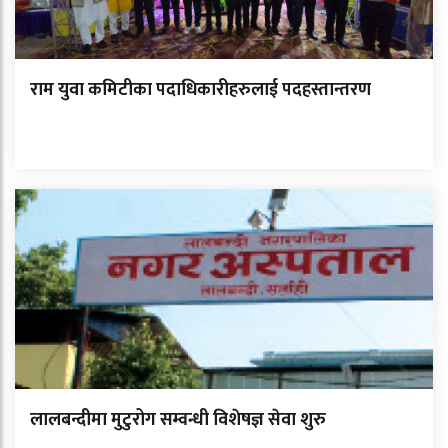
राम युवा कमिटीका पदाधिकारीहरुलाई पदहस्तान्तरण
लालबन्दीमा मुटुरोग सम्वन्धी विशेषज्ञ सेवा शुरु