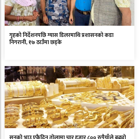
गृहको निर्देशनपछि ग्यास डिलरमाथि प्रशासनको कडा
निगरानी, १७ ठाउँमा छड्के
सुनको भाउ एकैदिन तोलामा चार हजार ८०० रुपैयाँले बढ्यो