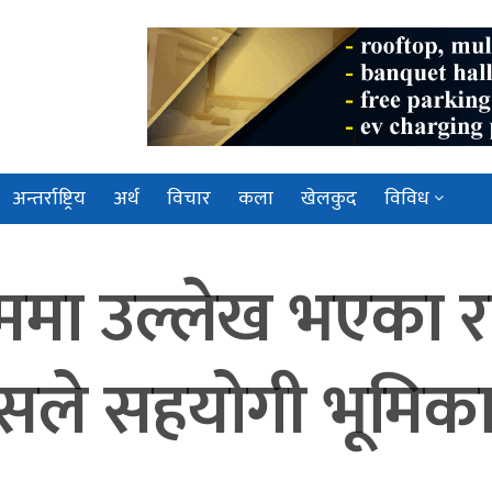
अन्तर्राष्ट्रिय
अर्थ
विचार
कला
खेलकुद
विविध
रममा उल्लेख भएका र
सले सहयोगी भूमिका नि