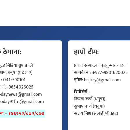
क ठेगाना:
हाम्रो टीम:
डे मिडिया ग्रुप प्रालि
प्रधान सम्पादकः बृजकुमार यादव
म, धनुषा (प्रदेश २)
सम्पर्क नं. : +977-9801620025
ं. : 041-590101
इमेल:
brijkry@gmail.com
मो. नं. : 9854026025
रिपोर्टर्स :
odaynews@gmail.com
किरण कर्ण (धनुषा)
today91fm@gmail.com
सुभाष कर्ण (धनुषा)
ा नंः – १४६२५२/०७२/०७३
संजय मिश्र (सर्लाही/रौतहट)