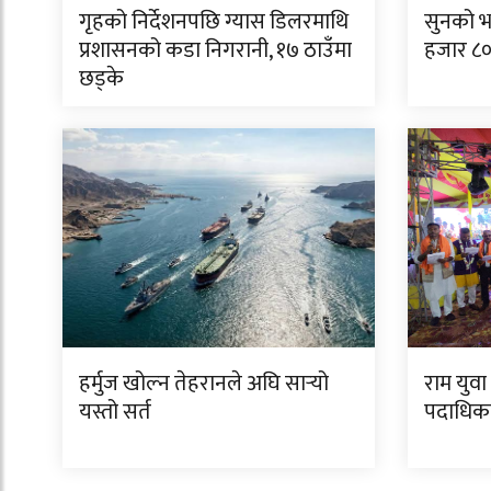
गृहको निर्देशनपछि ग्यास डिलरमाथि
सुनको भ
प्रशासनको कडा निगरानी, १७ ठाउँमा
हजार ८००
छड्के
हर्मुज खोल्न तेहरानले अघि सार्‍यो
राम युव
यस्तो सर्त
पदाधिका