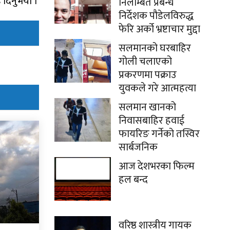
ड दिनुभयो ।
निलम्बित प्रबन्ध
निर्देशक पौडेलविरुद्ध
फेरि अर्को भ्रष्टाचार मुद्दा
सलमानको घरबाहिर
गोली चलाएको
प्रकरणमा पक्राउ
युवकले गरे आत्महत्या
सलमान खानको
निवासबाहिर हवाई
फायरिङ गर्नेको तस्विर
सार्बजनिक
आज देशभरका फिल्म
हल बन्द
वरिष्ठ शास्त्रीय गायक